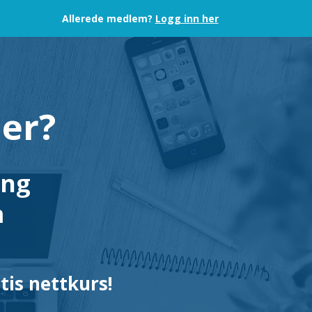
Allerede medlem?
Logg inn her
der?
ing
m
tis nettkurs!