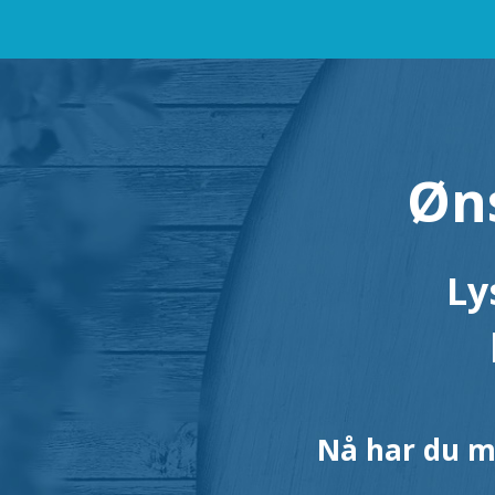
Øns
Ly
Nå har du mu