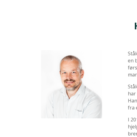
Stå
en 
førs
mar
Stå
har 
Han
fra 
I 2
hje
bren