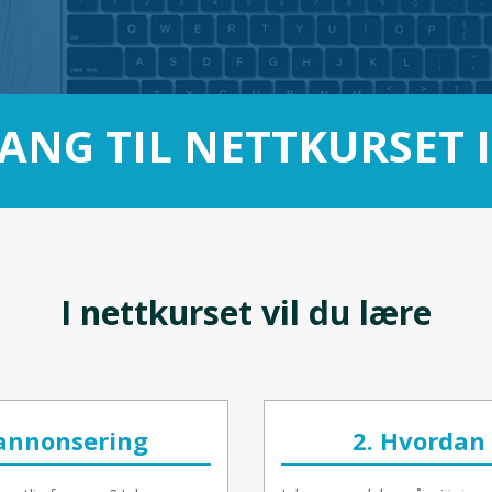
ANG TIL NETTKURSET I
I nettkurset vil du lære
 annonsering
2. Hvordan