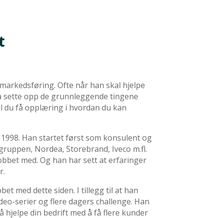
t
 markedsføring. Ofte når han skal hjelpe
 å sette opp de grunnleggende tingene
vil du få opplæring i hvordan du kan
 1998. Han startet først som konsulent og
sgruppen, Nordea, Storebrand, Iveco m.fl.
obbet med. Og han har sett at erfaringer
r.
 med dette siden. I tillegg til at han
deo-serier og flere dagers challenge. Han
å hjelpe din bedrift med å få flere kunder