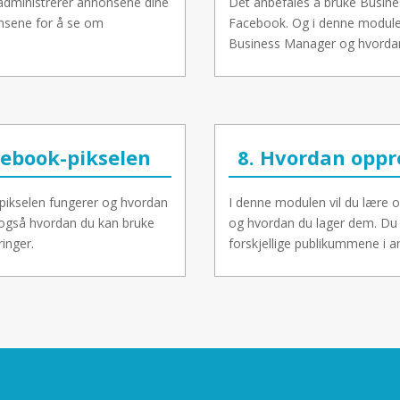
administrerer annonsene dine
Det anbefales å bruke Busin
nsene for å se om
Facebook. Og i denne module
Business Manager og hvordan
cebook-pikselen
8. Hvordan oppr
pikselen fungerer og hvordan
I denne modulen vil du lære o
r også hvordan du kan bruke
og hvordan du lager dem. Du
inger.
forskjellige publikummene i a