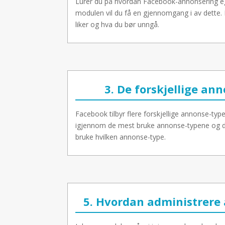
Lurer du på hvordan Facebook-annonsering eg
modulen vil du få en gjennomgang i av dette.
liker og hva du bør unngå.
3. De forskjellige an
Facebook tilbyr flere forskjellige annonse-typ
igjennom de mest bruke annonse-typene og du 
bruke hvilken annonse-type.
5. Hvordan administrere