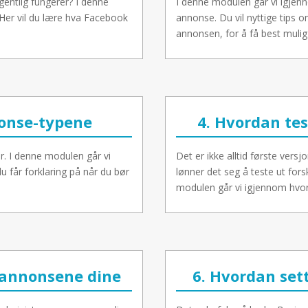
entlig fungerer? I denne
I denne modulen går vi igjen
 Her vil du lære hva Facebook
annonse. Du vil nyttige tips 
annonsen, for å få best mulig 
nonse-typene
4. Hvordan tes
er. I denne modulen går vi
Det er ikke alltid første vers
får forklaring på når du bør
lønner det seg å teste ut for
modulen går vi igjennom hvor
 annonsene dine
6. Hvordan set