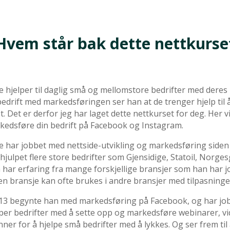
Hvem står bak dette nettkurse
le hjelper til daglig små og mellomstore bedrifter med deres
bedrift med markedsføringen ser han at de trenger hjelp til
t. Det er derfor jeg har laget dette nettkurset for deg. Her 
kedsføre din bedrift på Facebook og Instagram.
le har jobbet med nettside-utvikling og markedsføring siden
hjulpet flere store bedrifter som Gjensidige, Statoil, Norge
 har erfaring fra mange forskjellige bransjer som han har j
en bransje kan ofte brukes i andre bransjer med tilpasninge
013 begynte han med markedsføring på Facebook, og har jobbet
lper bedrifter med å sette opp og markedsføre webinarer, vi
ner for å hjelpe små bedrifter med å lykkes. Og ser frem til 