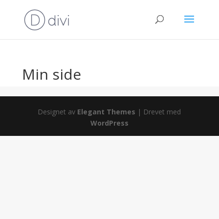
Min side
Designet av
Elegant Themes
| Drevet med
WordPress